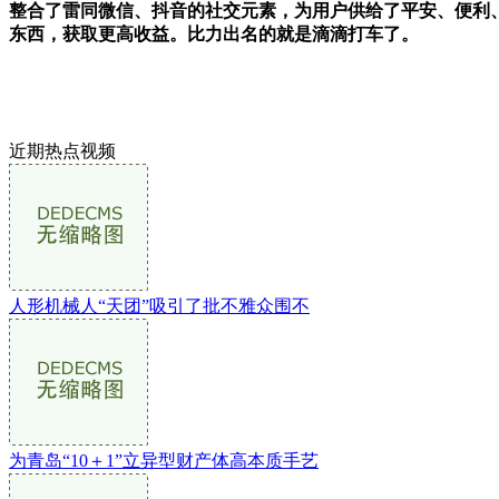
整合了雷同微信、抖音的社交元素，为用户供给了平安、便利
东西，获取更高收益。比力出名的就是滴滴打车了。
近期热点视频
人形机械人“天团”吸引了批不雅众围不
为青岛“10＋1”立异型财产体高本质手艺