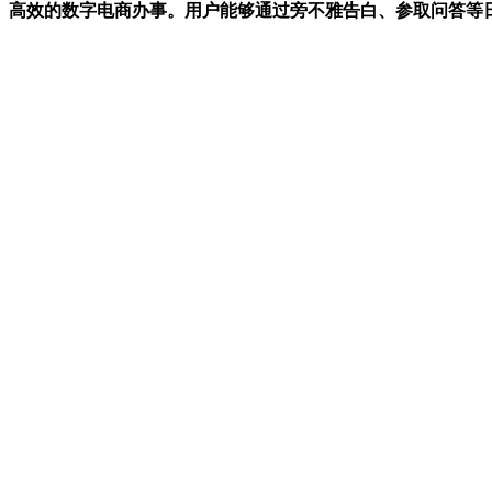
、高效的数字电商办事。用户能够通过旁不雅告白、参取问答等