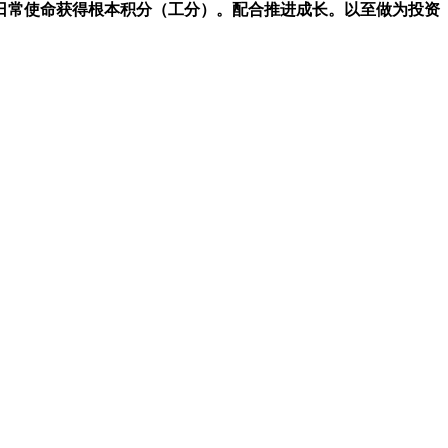
日常使命获得根本积分（工分）。配合推进成长。以至做为投资