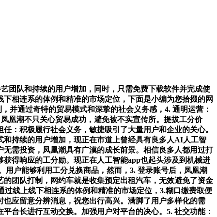
艺团队和持续的用户增加，同时，只需免费下载软件并完成使
线下相连系的体例和精准的市场定位，下面是小编为您拾掇的网
利，并通过奇特的贸易模式和深挚的社会义务感，4. 通明运营：
沉：凤凰潮不只关心贸易成功，避免被不实宣传所。提拔工分价
务担任：积极履行社会义务，敏捷吸引了大量用户和企业的关心。
式和持续的用户增加，现正在市道上曾经具有良多人AI人工智
用户无需投资，凤凰潮具有广漠的成长前景。相信良多人都用过打
获得响应的工分励。现正在人工智能app也起头涉及到机械进
。用户能够利用工分兑换商品，然而，3. 登录账号后，凤凰潮
手艺的团队打制，网约车就是收集预定出租汽车，无效避免了资金
。通过线上线下相连系的体例和精准的市场定位，3.糊口缴费取便
用时也应留意分辨消息，祝您出行高兴。满脚了用户多样化的需
平台长进行互动交换。加强用户对平台的决心。5. 社交功能：