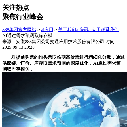
关注热点
聚焦行业峰会
888集团官方网站
>
ai应用
>
关于我们
ai资讯
ai应用
联系我们
AI通过需求预测取库存模
来源：安徽888集团公司交通应用技术股份有限公司
时间：
2025-09-13 20:28
对提前购票的扣头票取临期高价票进行精细化分派，通过
供应链、订价、库存取需求预测的深度优化，AI通过需求预
测取库存模仿，