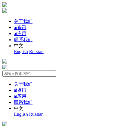
关于我们
ai资讯
ai应用
联系我们
中文
English
Russian
关于我们
ai资讯
ai应用
联系我们
中文
English
Russian